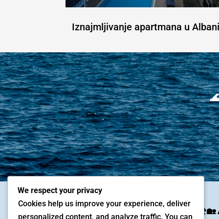
Iznajmljivanje apartmana u Albani

We respect your privacy
Cookies help us improve your experience, deliver
☀️🏖️🏡 Apartman u Ulcinju
☀️🏖️🏡
personalized content, and analyze traffic. You can