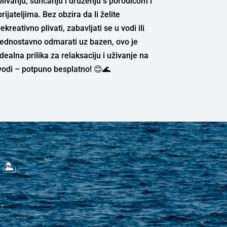
plivanju, sunčanju i druženju s porodicom i
prijateljima. Bez obzira da li želite
rekreativno plivati, zabavljati se u vodi ili
jednostavno odmarati uz bazen, ovo je
idealna prilika za relaksaciju i uživanje na
vodi – potpuno besplatno! 😊🌊
🏝️