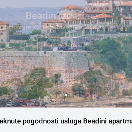
Beadini apartmani
Uživajte u čarima Jadrana! 🌊🏝️
Kontaktirajte nas
taknute pogodnosti usluga
Beadini apartm