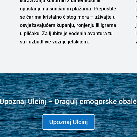
istraživanju kulturnih znamenitosti ili
opuštanju na sunčanim plažama. Prepustite
se čarima kristalno čistog mora – uživajte u
osvježavajućem kupanju, ronjenju ili igrama
u plićaku. Za ljubitelje vodenih avantura tu
su i uzbudljive vožnje jetskijem.
u
Upoznaj Ulcinj – Dragulj crnogorske obale 
Upoznaj Ulcinj