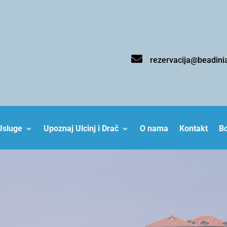

rezervacija@beadini
Usluge
Upoznaj Ulcinj i Drač
O nama
Kontakt
B