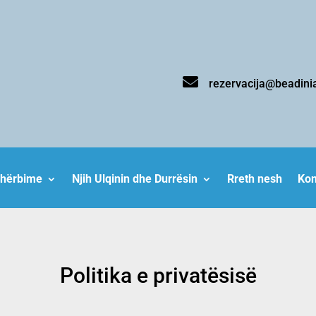

rezervacija@beadini
hërbime
Njih Ulqinin dhe Durrësin
Rreth nesh
Kon
Politika e privatësisë