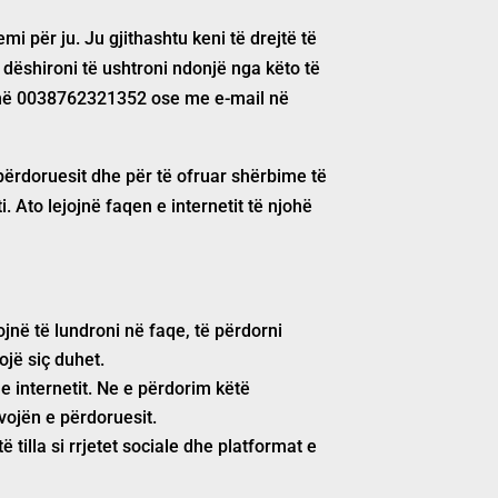
mi për ju. Ju gjithashtu keni të drejtë të
 dëshironi të ushtroni ndonjë nga këto të
 në
0038762321352
ose me e-mail në
përdoruesit dhe për të ofruar shërbime të
i. Ato lejojnë faqen e internetit të njohë
jnë të lundroni në faqe, të përdorni
ojë siç duhet.
e internetit. Ne e përdorim këtë
vojën e përdoruesit.
 tilla si rrjetet sociale dhe platformat e