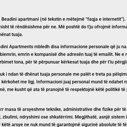
ë Beadini apartmani
(në tekstin e mëtejmë “faqja e internetit”). S
nisht të rëndësishme për ne. Më poshtë do t’ju ofrojmë inform
ënat tuaja.
dini Apartments
mbledh disa informacione personale që ju na 
mbiemrin, emrin e kompanisë dhe adresën tuaj të emailit. Ne e 
bimet tona, për të përpunuar kërkesat tuaja dhe për t’iu përgji
uk i ndan të dhënat tuaja personale me palët e treta pa pëlqim
kërkohet me ligj. Informacioni juaj personal mund të ndahet m
, me kusht që ata të pranojnë të respektojnë këtë politikë të
r masa të arsyeshme teknike, administrative dhe fizike për të
, zbulimi, ndryshimi ose shkatërrimi. Megjithatë, asnjë sistem 
për këtë arsye ne nuk mund të garantojmë sigurinë absolute të t