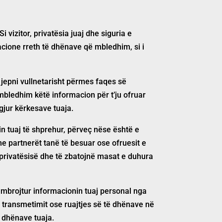
i vizitor, privatësia juaj dhe siguria e
acione rreth të dhënave që mbledhim, si i
jepni vullnetarisht përmes faqes së
mbledhim këtë informacion për t’ju ofruar
gjur kërkesave tuaja.
in tuaj të shprehur, përveç nëse është e
e partnerët tanë të besuar ose ofruesit e
 privatësisë dhe të zbatojnë masat e duhura
 mbrojtur informacionin tuaj personal nga
i transmetimit ose ruajtjes së të dhënave në
ë dhënave tuaja.