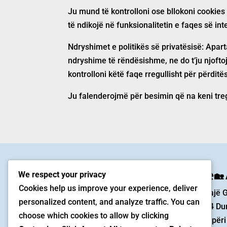
Ju mund të kontrolloni ose bllokoni cookies p
të ndikojë në funksionalitetin e faqes së int
Ndryshimet e politikës së privatësisë:
Apart
ndryshime të rëndësishme, ne do t’ju njofto
kontrolloni këtë faqe rregullisht për përditë
Ju falenderojmë për besimin që na keni tre
We respect your privacy
☀️🏖️🏡 Apartament në Ulqin
☀️🏖️🏡
Cookies help us improve your experience, deliver
Velika Plaža,
Kavajë 
personalized content, and analyze traffic. You can
85360 Ulqin
2504 Dur
choose which cookies to allow by clicking
Mal i Zi
Shqipëri