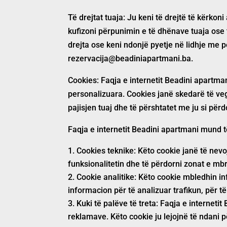
Të drejtat tuaja: Ju keni të drejtë të kërkon
kufizoni përpunimin e të dhënave tuaja ose 
drejta ose keni ndonjë pyetje në lidhje me 
rezervacija@beadiniapartmani.ba.
Cookies: Faqja e internetit
Beadini apartma
personalizuara. Cookies janë skedarë të vegjë
pajisjen tuaj dhe të përshtatet me ju si për
Faqja e internetit
Beadini apartmani
mund të
Cookies teknike: Këto cookie janë të nevo
funksionalitetin dhe të përdorni zonat e mbr
Cookie analitike: Këto cookie mbledhin in
informacion për të analizuar trafikun, për 
Kuki të palëve të treta: Faqja e internetit
reklamave. Këto cookie ju lejojnë të ndani p