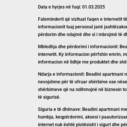
Data e hyrjes në fuqi: 01.03.2025
Faleminderit që vizituat faqen e internetit
t
informacionit tuaj personal janë jashtëzako
përdorim dhe ndajmë dhe si i mbrojmë të dh
Mbledhja dhe përdorimi i informacionit:
Bea
internetit. Ky informacion përfshin emrin, 
informacion në lidhje me produktet dhe shër
Ndarja e informacionit:
Beadini apartmani
n
nevojshme për të ofruar shërbime ose nëse 
shërbimeve që na ndihmojnë në biznesin tonë
të sigurisë.
Siguria e të dhënave:
Beadini apartmani
mer
humbja, keqpërdorimi, aksesi i paautorizuar
internet nuk është plotësisht i sigurt dhe 