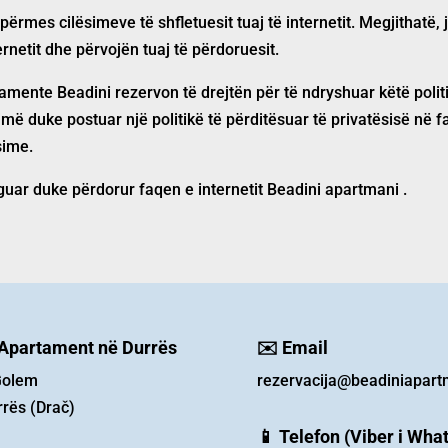
ërmes cilësimeve të shfletuesit tuaj të internetit. Megjithatë, 
ernetit dhe përvojën tuaj të përdoruesit.
amente Beadini
rezervon të drejtën për të ndryshuar këtë poli
jmë duke postuar një politikë të përditësuar të privatësisë në 
sime.
guar duke përdorur faqen e internetit
Beadini apartmani
.
 Apartament në Durrës
✉️ Email
Golem
rezervacija@beadiniapart
rës (Drač)
📱 Telefon (Viber i Wha