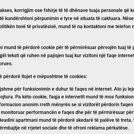
i akses, korrigjim ose fshirje të të dhënave tuaja personale që ke
të kundërshtoni përpunimin e tyre në situata të caktuara. Nëse
politikën tonë të privatësisë, mund të na kontaktoni me telefon
ni
mund të përdorë cookie për të përmirësuar përvojën tuaj të 
l teksti që ruhen në pajisjen tuaj kur vizitoni një faqe internet
dorues.
 përdorë llojet e mëposhtme të cookies:
jshme për funksionimin e duhur të faqes në internet. Ato ju lejo
ojtura. Pa këto cookie, faqja e internetit mund të mos funksion
formacion anonim rreth mënyrës se si vizitorët përdorin faqen 
të monitoruar performancën e faqes dhe për të përmirësuar për
Beadini apartmani
mund të përdorë skedarë të palëve të treta, të
ërmbajtje në rrjetet sociale dhe të ofroni reklama përkatëse.