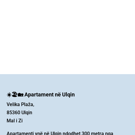
☀️🏖️🏡 Apartament në Ulqin
Velika Plaža,
85360 Ulqin
Mal i Zi
Apartamenti ynë në Ulqin ndodhet 300 metra nga