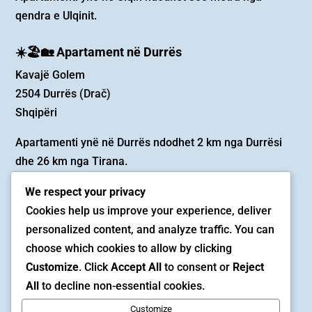
qendra e Ulqinit.
☀️🏖️🏡 Apartament në Durrës
Kavajë Golem
2504 Durrës (Drač)
Shqipëri
Apartamenti ynë në Durrës ndodhet 2 km nga Durrësi
dhe 26 km nga Tirana.
We respect your privacy
✉️ Email
Cookies help us improve your experience, deliver
rezervacija@beadiniapartmani.ba
personalized content, and analyze traffic. You can
choose which cookies to allow by clicking
📱 Telefon (Viber i Whatsapp)
Customize
. Click
Accept All
to consent or
Reject
0038762321352
All
to decline non-essential cookies.
Customize